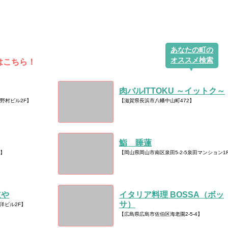
あなたの町の
オススメ検索
はこちら！
肉バルITTOKU ～イットク～
0野村ビル2F】
【滋賀県長浜市八幡中山町472】
鮨 睡蓮
3】
【岡山県岡山市南区泉田5-2-5泉田マンション1
道や
イタリア料理 BOSSA（ボッ
サ）
東洋ビル2F】
【広島県広島市佐伯区海老園2-5-4】