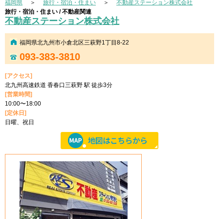
福岡県
＞
旅行・宿泊・住まい
＞
不動産ステーション株式会社
旅行・宿泊・住まい / 不動産関連
不動産ステーション株式会社
福岡県北九州市小倉北区三萩野1丁目8-22
093-383-3810
[アクセス]
北九州高速鉄道 香春口三萩野 駅 徒歩3分
[営業時間]
10:00〜18:00
[定休日]
日曜、祝日