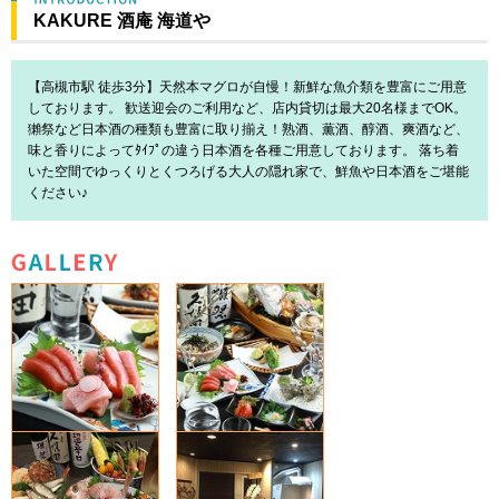
KAKURE 酒庵 海道や
【高槻市駅 徒歩3分】天然本マグロが自慢！新鮮な魚介類を豊富にご用意
しております。 歓送迎会のご利用など、店内貸切は最大20名様までOK。
獺祭など日本酒の種類も豊富に取り揃え！熟酒、薫酒、醇酒、爽酒など、
味と香りによってﾀｲﾌﾟの違う日本酒を各種ご用意しております。 落ち着
いた空間でゆっくりとくつろげる大人の隠れ家で、鮮魚や日本酒をご堪能
ください♪
GALLERY