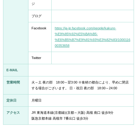
ジ
ブログ
Facebook
https://ja-jp.facebook.com/people/kakure-
%E9%85%92%E5%BA%B5-
%E6%B5%B7%E9%81%93%E3%82%83/1000116
00353658
Twitter
E-MAIL
営業時間
火～土 夜の部 18:00～翌3:00 ※食材の都合により、早めに閉店
する場合がございます。 日・祝日 夜の部 18:00～24:00
定休日
月曜日
アクセス
JR 東海道本線(京都線)(京都～大阪) 高槻 南口 徒歩9分
阪急京都本線 高槻市 7番出口 徒歩3分