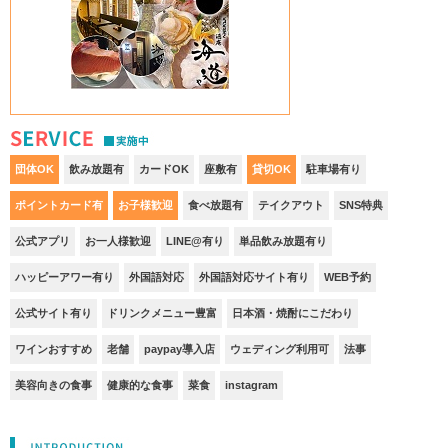
S
団体OK
飲み放題有
カードOK
座敷有
貸切OK
駐車場有り
ポイントカード有
お子様歓迎
食べ放題有
テイクアウト
SNS特典
公式アプリ
お一人様歓迎
LINE@有り
単品飲み放題有り
ハッピーアワー有り
外国語対応
外国語対応サイト有り
WEB予約
公式サイト有り
ドリンクメニュー豊富
日本酒・焼酎にこだわり
ワインおすすめ
老舗
paypay導入店
ウェディング利用可
法事
美容向きの食事
健康的な食事
菜食
instagram