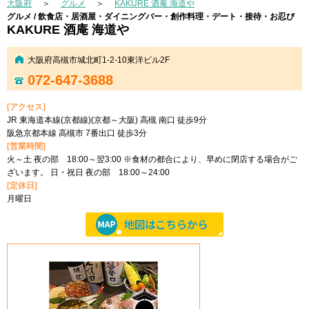
大阪府
＞
グルメ
＞
KAKURE 酒庵 海道や
グルメ / 飲食店・居酒屋・ダイニングバー・創作料理・デート・接待・お忍び
KAKURE 酒庵 海道や
大阪府高槻市城北町1-2-10東洋ビル2F
072-647-3688
[アクセス]
JR 東海道本線(京都線)(京都～大阪) 高槻 南口 徒歩9分
阪急京都本線 高槻市 7番出口 徒歩3分
[営業時間]
火～土 夜の部 18:00～翌3:00 ※食材の都合により、早めに閉店する場合がご
ざいます。 日・祝日 夜の部 18:00～24:00
[定休日]
月曜日