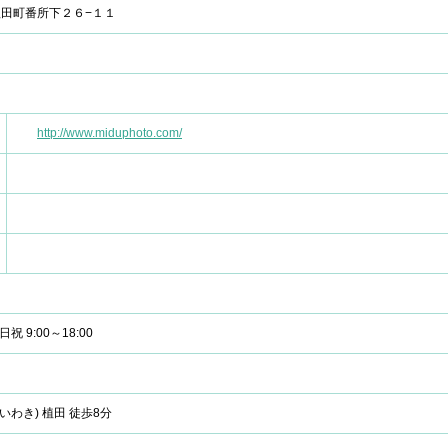
田町番所下２６−１１
http://www.miduphoto.com/
日祝 9:00～18:00
いわき) 植田 徒歩8分