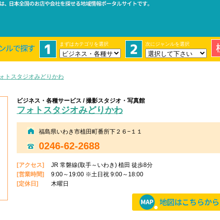
「ココシェア」は、日本
まずはカテゴリを選択
次にジャンルを選択
ォトスタジオみどりかわ
ビジネス・各種サービス / 撮影スタジオ・写真館
フォトスタジオみどりかわ
福島県いわき市植田町番所下２６−１１
0246-62-2688
[アクセス]
JR 常磐線(取手～いわき) 植田 徒歩8分
[営業時間]
9:00～19:00 ※土日祝 9:00～18:00
[定休日]
木曜日