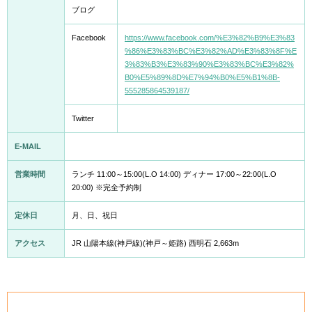
ブログ
Facebook
https://www.facebook.com/%E3%82%B9%E3%83
%86%E3%83%BC%E3%82%AD%E3%83%8F%E
3%83%B3%E3%83%90%E3%83%BC%E3%82%
B0%E5%89%8D%E7%94%B0%E5%B1%8B-
555285864539187/
Twitter
E-MAIL
営業時間
ランチ 11:00～15:00(L.O 14:00) ディナー 17:00～22:00(L.O
20:00) ※完全予約制
定休日
月、日、祝日
アクセス
JR 山陽本線(神戸線)(神戸～姫路) 西明石 2,663m