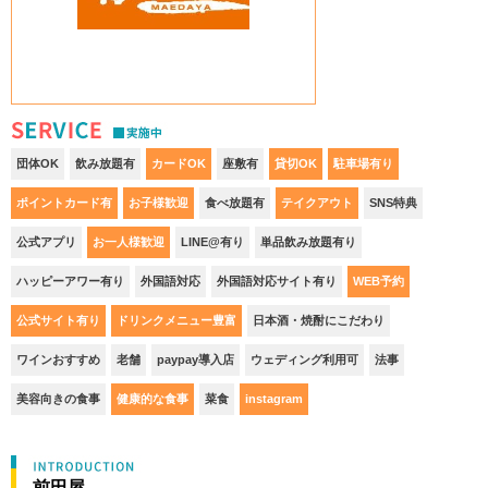
S
団体OK
飲み放題有
カードOK
座敷有
貸切OK
駐車場有り
ポイントカード有
お子様歓迎
食べ放題有
テイクアウト
SNS特典
公式アプリ
お一人様歓迎
LINE@有り
単品飲み放題有り
ハッピーアワー有り
外国語対応
外国語対応サイト有り
WEB予約
公式サイト有り
ドリンクメニュー豊富
日本酒・焼酎にこだわり
ワインおすすめ
老舗
paypay導入店
ウェディング利用可
法事
美容向きの食事
健康的な食事
菜食
instagram
前田屋