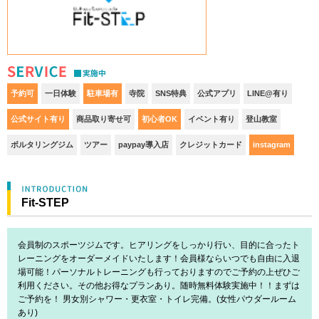
S
予約可
一日体験
駐車場有
寺院
SNS特典
公式アプリ
LINE@有り
公式サイト有り
商品取り寄せ可
初心者OK
イベント有り
登山教室
ボルタリングジム
ツアー
paypay導入店
クレジットカード
instagram
Fit-STEP
会員制のスポーツジムです。ヒアリングをしっかり行い、目的に合ったト
レーニングをオーダーメイドいたします！会員様ならいつでも自由に入退
場可能！パーソナルトレーニングも行っておりますのでご予約の上ぜひご
利用ください。その他お得なプランあり。随時無料体験実施中！！まずは
ご予約を！ 男女別シャワー・更衣室・トイレ完備。(女性パウダールーム
あり)