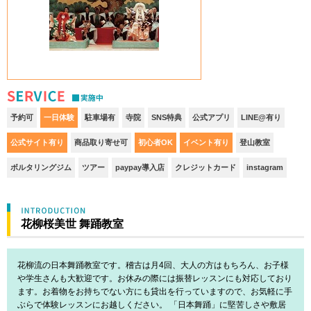
S
予約可
一日体験
駐車場有
寺院
SNS特典
公式アプリ
LINE@有り
公式サイト有り
商品取り寄せ可
初心者OK
イベント有り
登山教室
ボルタリングジム
ツアー
paypay導入店
クレジットカード
instagram
花柳桜美世 舞踊教室
花柳流の日本舞踊教室です。稽古は月4回、大人の方はもちろん、お子様
や学生さんも大歓迎です。お休みの際には振替レッスンにも対応しており
ます。お着物をお持ちでない方にも貸出を行っていますので、お気軽に手
ぶらで体験レッスンにお越しください。 「日本舞踊」に堅苦しさや敷居