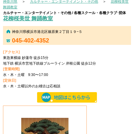
神奈川県
＞
カルチャー・エンターテイメント・その他
＞
花柳桜美世
舞踊教室
カルチャー・エンターテイメント・その他 / 各種スクール・各種クラブ･団体
花柳桜美世 舞踊教室
神奈川県横浜市港北区篠原東２丁目１９−５
045-402-4352
[アクセス]
東急東横線 妙蓮寺 徒歩15分
地下鉄 横浜市営地下鉄線ブルーライン 岸根公園 徒歩12分
[営業時間]
水・木・土曜 9:30〜17:00
[定休日]
水・木・土曜以外のお稽古は応相談