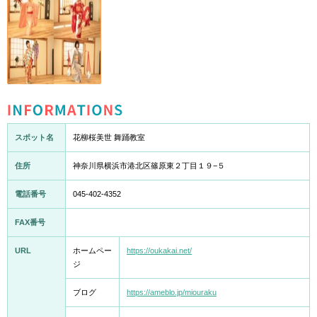
INFORMATION
スポット名
花柳桜美世 舞踊教室
住所
神奈川県横浜市港北区篠原東２丁目１９−５
電話番号
045-402-4352
FAX番号
URL
ホームペー
https://oukakai.net/
ジ
ブログ
https://ameblo.jp/miouraku