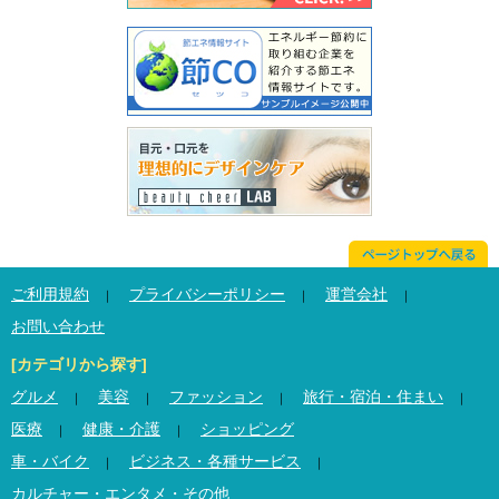
ご利用規約
プライバシーポリシー
運営会社
｜
｜
｜
お問い合わせ
[カテゴリから探す]
グルメ
美容
ファッション
旅行・宿泊・住まい
｜
｜
｜
｜
医療
健康・介護
ショッピング
｜
｜
車・バイク
ビジネス・各種サービス
｜
｜
カルチャー・エンタメ・その他