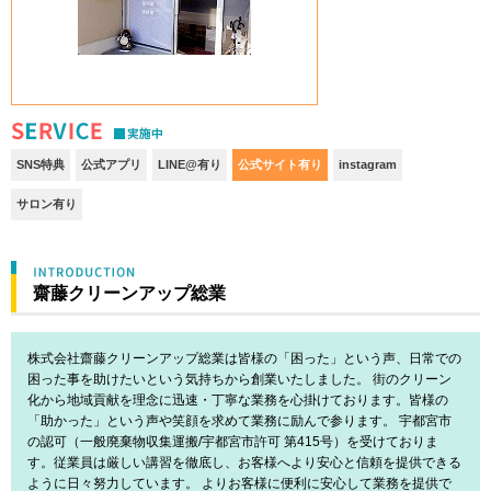
S
SNS特典
公式アプリ
LINE@有り
公式サイト有り
instagram
サロン有り
齋藤クリーンアップ総業
株式会社齋藤クリーンアップ総業は皆様の「困った」という声、日常での
困った事を助けたいという気持ちから創業いたしました。 街のクリーン
化から地域貢献を理念に迅速・丁寧な業務を心掛けております。皆様の
「助かった」という声や笑顔を求めて業務に励んで参ります。 宇都宮市
の認可（一般廃棄物収集運搬/宇都宮市許可 第415号）を受けておりま
す。従業員は厳しい講習を徹底し、お客様へより安心と信頼を提供できる
ように日々努力しています。 よりお客様に便利に安心して業務を提供で