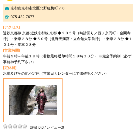
京都府京都市北区北野紅梅町７６
075-432-7677
[アクセス]
近鉄京都線 京都 近鉄京都線 京都 ◆２０５号（時計回り／西ノ京円町・金閣寺
行）・乗車２８分 ◆５０号（北野天満宮・立命館大学前行）・乗車２８分 ◆１
０１号・乗車２８分
[営業時間]
午前９時～午後１９時（着物最終返却時間１８時３０分） ※完全予約制（必ず
事前御予約下さい）
[定休日]
水曜及びその他不定休（営業日カレンダーにて御確認ください）
評価:0.0 / レビュー:0