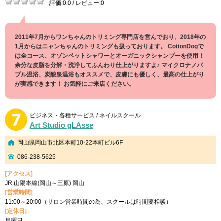
評価:0.0 / レビュー:0
2011年7月からワンちゃんのトリミング専門店を営んでおり、2018年の
1月からはニャンちゃんのトリミングも扱っております。 CottonDogで
は全コース、オゾンペットシャワーとオーガニックシャンプーを使用！
余分な皮脂を分解・洗浄してふんわり仕上がりますよ♪ マイクロナノバ
ブル温浴、炭酸泉温浴もオススメで、皮膚にも優しく、最高の仕上がり
が実感できます！ お気軽にご来店ください。
ビジネス・各種サービス / ネイルスクール
Art Studio gLAsse
岡山県岡山市北区本町10-22本町ビル6F
086-238-5625
[アクセス]
JR 山陽本線(岡山～三原) 岡山
[営業時間]
11:00～20:00（サロン営業時間の為、スクールは時間要相談）
[定休日]
月曜日