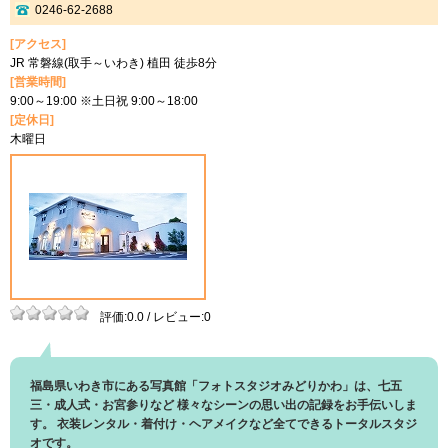
0246-62-2688
[アクセス]
JR 常磐線(取手～いわき) 植田 徒歩8分
[営業時間]
9:00～19:00 ※土日祝 9:00～18:00
[定休日]
木曜日
評価:0.0 / レビュー:0
福島県いわき市にある写真館「フォトスタジオみどりかわ」は、七五
三・成人式・お宮参りなど 様々なシーンの思い出の記録をお手伝いしま
す。 衣装レンタル・着付け・ヘアメイクなど全てできるトータルスタジ
オです。