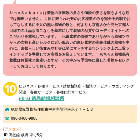
ＵｍｅＳａｋｕｒａは着物の在庫数の多さや値段の安さを競うような店
では御座いません。 １日に限られた数のお客様数のみを完全予約制でお
もてなしするに不足の無い着物の数と、何よりも京都人から見た京都人
目線での上品な着こなしを基本にして着物の品質やコーディネイトへの
こだわりを重視しています。 化繊素材の着物でありながらも着物ツウ
からの支持も高いシルクに近い風合いの東レ素材の高級化繊の着物を中
心に、京都らしい街並みや社寺仏閣にマッチするワンランク上の上質ラ
インナップを準備してお客様をお迎えしています。 もちろん着物保有
枚数は何百枚と御座いますが、その中から季節毎に適した着物をセレク
トしてお出ししております。
ビジネス・各種サービス / 結婚相談所・相談サービス・ウエディング
関連・各種サービス・各種代行サービス
i-first 徳島結婚相談所
徳島県板野郡藍住町東中富字龍池傍示７７－１３
090-3460-9865
[アクセス]
JR 高徳線 板野 車で5分