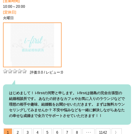
[営業時間]
10:00～20:00
[定休日]
火曜日
評価:0.0 / レビュー:0
はじめまして！ i-firstの河野と申します。 i-firstは徳島の完全出張型の
結婚相談所です。 あなたの好きなカフェやお気に入りのラウンジなどで
理想の相手や趣味、結婚観をお聞かせいただきます。 まずは無料カウン
セリングしてみませんか？ 不安や悩みなどを一緒に解決しながらあなた
の幸せな成婚まで全力でサポートさせていただきます！！
1
2
3
4
5
6
7
8
･･･
1142
〉